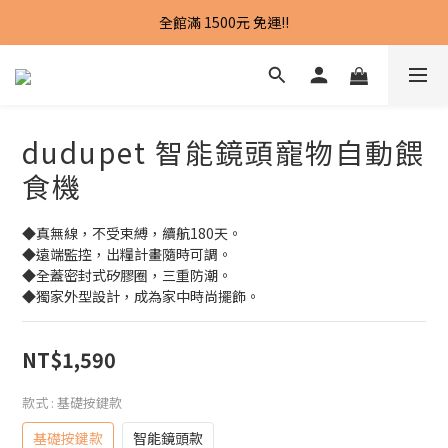
試營運期間，新會員即可獲得100元購物金
全館滿 1500元 免運!!
試營運期間，新會員即可獲得100元購物金
dudupet 智能鏡頭寵物自動餵
食機
◆真無線，不受束縛，續航180天。
◆遠端監控，出糧計畫隨時可調。
◆全蓋密封式矽膠圈，三重防潮。
◆獨家外型設計，成為家中時尚擺飾。
NT$1,590
款式
: 基礎按鍵款
基礎按鍵款
智能鏡頭款