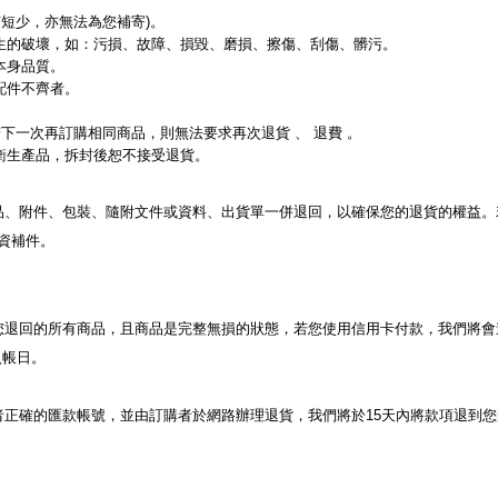
有短少，亦無法為您補寄)。
生的破壞，如：污損、故障、損毀、磨損、擦傷、刮傷、髒污。
本身品質。
配件不齊者。
若下一次再訂購相同商品，則無法要求再次退貨 、 退費 。
衛生產品，拆封後恕不接受退貨。
贈品、附件、包裝、隨附文件或資料、出貨單一併退回，以確保您的退貨的權益
資補件。
到您退回的所有商品，且商品是完整無損的狀態，若您使用信用卡付款，我們將
入帳日。
購者正確的匯款帳號，並由訂購者於網路辦理退貨，我們將於15天內將款項退到