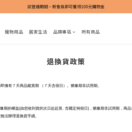
試營運期間，新會員即可獲得100元購物金
試營運期間，新會員即可獲得100元購物金
全館滿 1500元 免運!!
寵物用品
居家生活
品牌專區
所有商品
試營運期間，新會員即可獲得100元購物金
退換貨政策
即擁有７天商品鑑賞期 （７天含假日）。猶豫期非試用期。
猶豫期的權益(由您收到貨的次日起起算, 含國定例假日)，猶豫期非試用期，商
恕無法辦理退換貨手續。