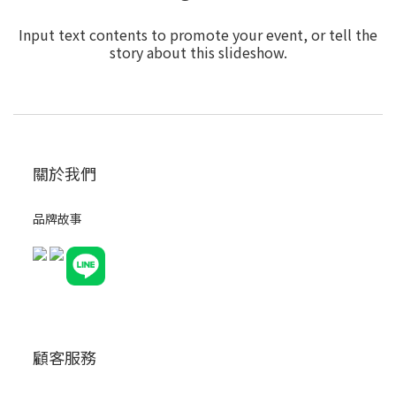
Input text contents to promote your event, or tell the
story about this slideshow.
Enter
關於我們
品牌故事